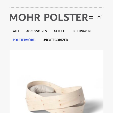
Zum
0
Inhalt
springen
ALLE
ACCESSOIRES
AKTUELL
BETTWAREN
POLSTERMÖBEL
UNCATEGORIZED