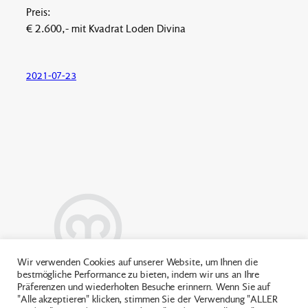
Preis:
€ 2.600,- mit Kvadrat Loden Divina
2021-07-23
Wir verwenden Cookies auf unserer Website, um Ihnen die
bestmögliche Performance zu bieten, indem wir uns an Ihre
Präferenzen und wiederholten Besuche erinnern. Wenn Sie auf
Itter 595, 6866 Andelsbuch |
+43(0)5512 3210
"Alle akzeptieren" klicken, stimmen Sie der Verwendung "ALLER
0
|
office@mohrpolster.at